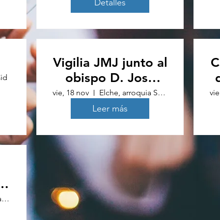
Detalles
Vigilia JMJ junto al
C
obispo D. José
id
Ignacio
vie, 18 nov
Elche, arroquia Sagrado Corazón de Jesús
vie
Leer más
a
Casa De Espiritualidad Diego Hernández