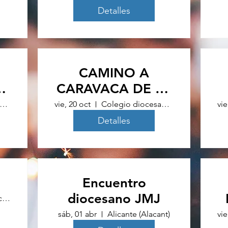
Detalles
CAMINO A
CARAVACA DE LA
CRUZ
legio Sagrada Familia de Alicante
vie, 20 oct
Colegio diocesano Santo Domingo Orihuela
vie
Detalles
Encuentro
diocesano JMJ
Santa Iglesia Concatedral de San Nicolás
sáb, 01 abr
Alicante (Alacant)
vie