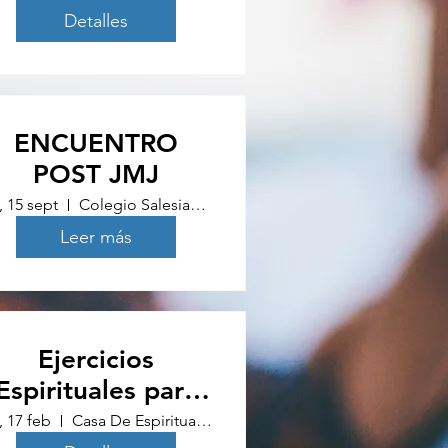
Detalles
ENCUENTRO
POST JMJ
, 15 sept
Colegio Salesianos Alicante
Leer más
Ejercicios
Espirituales para
Jóvenes 2023
, 17 feb
Casa De Espiritualidad Diego Hernández