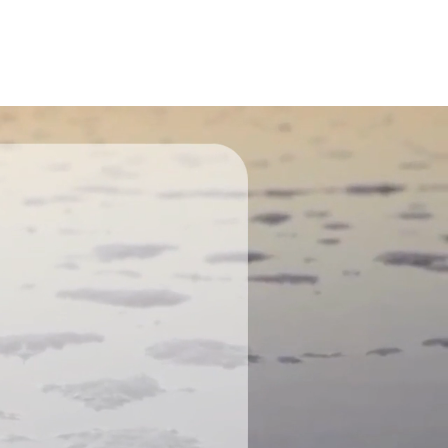
?
inan en la
o, pero no
raros todas