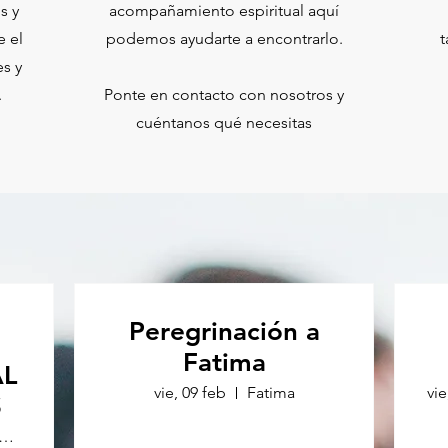
s y
acompañamiento espiritual aquí
 el
podemos ayudarte a encontrarlo.
t
es y
.
Ponte en contacto con nosotros y
cuéntanos qué necesitas
Peregrinación a
Fatima
AL
vie, 09 feb
Fatima
vie
S
ndica + detalles en la descripción