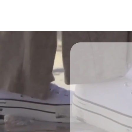
Somo
dióc
siem