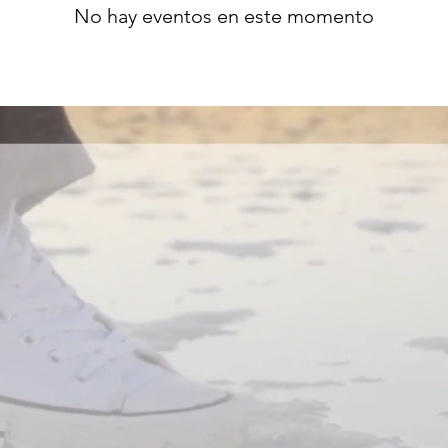
No hay eventos en este momento
¿QUIÉNES SOMOS
s jóvenes reales de los de carne y hueso, que cam
esis de Orihuela-Alicante. Apostamos por lo buen
pre acertamos. Aún así estamos dispuestos a most