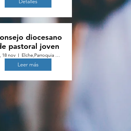
Detalles
onsejo diocesano
de pastoral joven
, 18 nov
Elche,Parroquia Sagrado Corazón de Jesús
Leer más