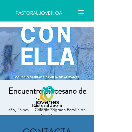
PASTORAL JOVEN OA
Encuentro diocesano de
jóvenes
sáb, 25 nov
  |  
Colegio Sagrada Familia de
Alicante
Habrá dos encuentros simultáneos divididos