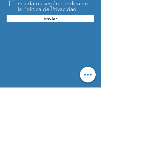
mis datos según e indica en
11h Acogida en el Colegio 
Sagrada Familia 
la Política de Privacidad
de Alicante
(Al llegar se nos indicará según el 
Enviar
curso/edad dónde tenemos que acudir)
14h COMIDA
Mostrar más
Compartir este evento
OBISPADO ORIHUELA - ALICANTE
PASTORAL JOVEN
C/ Marco Oliver, 5